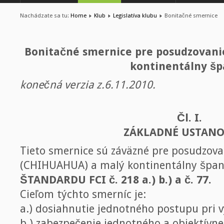
Nachádzate sa tu:
Home
Klub
Legislatíva klubu
Bonitačné smernice
Bonitačné smernice pre posudzovani
kontinentálny šp
konečná verzia z.6.11.2010.
Čl. I.
ZÁKLADNÉ USTANO
Tieto smernice sú záväzné pre posudzova
(CHIHUAHUA) a malý kontinentálny špani
ŠTANDARDU FCI č. 218 a.) b.) a č. 77.
Cieľom týchto smerníc je:
a.) dosiahnutie jednotného postupu pri 
b.) zabezpečenie jednotného a objektívn