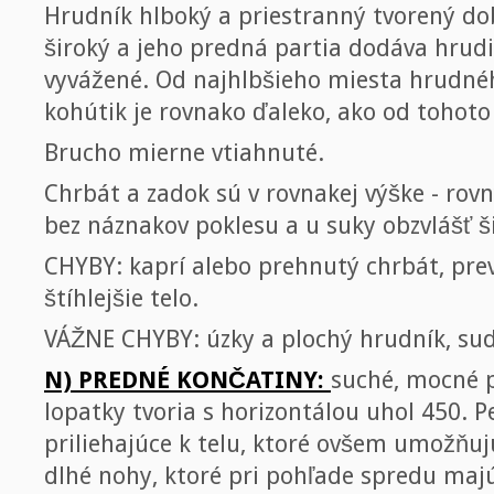
Hrudník hlboký a priestranný tvorený do
široký a jeho predná partia dodáva hrudi 
vyvážené. Od najhlbšieho miesta hrudnéh
kohútik je rovnako ďaleko, ako od tohot
Brucho mierne vtiahnuté.
Chrbát a zadok sú v rovnakej výške - rovn
bez náznakov poklesu a u suky obzvlášť š
CHYBY: kaprí alebo prehnutý chrbát, prev
štíhlejšie telo.
VÁŽNE CHYBY: úzky a plochý hrudník, sud
N) PREDNÉ KONČATINY:
suché, mocné p
lopatky tvoria s horizontálou uhol 450. P
priliehajúce k telu, ktoré ovšem umožňuj
dlhé nohy, ktoré pri pohľade spredu majú