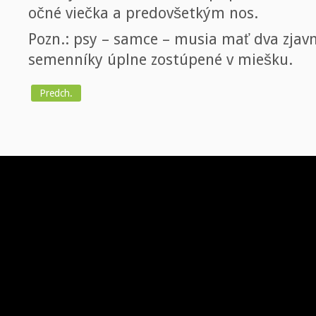
očné viečka a predovšetkým nos.
Pozn.: psy – samce – musia mať dva zjav
semenníky úplne zostúpené v miešku.
Predch.