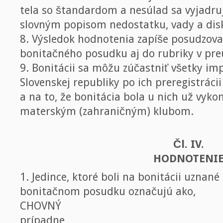
tela so štandardom a nesúlad sa vyjadr
slovným popisom nedostatku, vady a disk
8. Výsledok hodnotenia zapíše posudzova
bonitačného posudku aj do rubriky v pre
9. Bonitácii sa môžu zúčastniť všetky im
Slovenskej republiky po ich preregistráci
a na to, že bonitácia bola u nich už vyk
materským (zahraničným) klubom.
Čl. IV.
HODNOTENI
1. Jedince, ktoré boli na bonitácii uznané
bonitačnom posudku označujú ako,
CHOVNÝ
prípadne