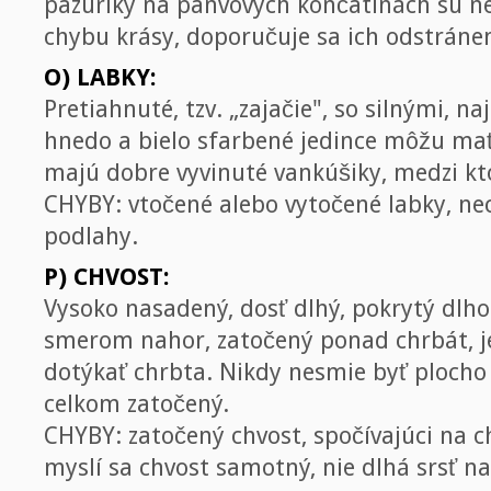
pazúriky na panvových končatinách sú ne
chybu krásy, doporučuje sa ich odstránen
O) LABKY:
Pretiahnuté, tzv. „zajačie", so silnými, n
hnedo a bielo sfarbené jedince môžu mať 
majú dobre vyvinuté vankúšiky, medzi kto
CHYBY: vtočené alebo vytočené labky, ne
podlahy.
P) CHVOST:
Vysoko nasadený, dosť dlhý, pokrytý dlho
smerom nahor, zatočený ponad chrbát, j
dotýkať chrbta. Nikdy nesmie byť plocho
celkom zatočený.
CHYBY: zatočený chvost, spočívajúci na c
myslí sa chvost samotný, nie dlhá srsť n