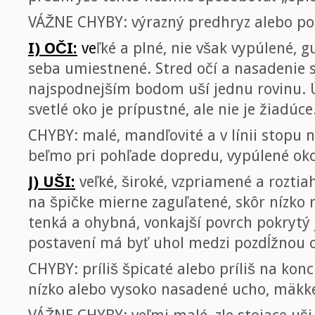
VÁŽNE CHYBY: výrazný predhryz alebo po
I) OČI:
ve
ľké a plné, nie však vypúlené, g
seba umiestnené. Stred očí a nasadenie s
najspodnejším bodom uší jednu rovinu. 
svetlé oko je prípustné, ale nie je žiadúce
CHYBY: malé, mandľovité a v línii stopu n
beľmo pri pohľade dopredu, vypúlené oko
J) UŠI:
veľké, široké, vzpriamené a roztia
na špičke mierne zaguľatené, skôr nízko 
tenká a ohybná, vonkajší povrch pokrytý
postavení má byť uhol medzi pozdĺžnou o
CHYBY: príliš špicaté alebo príliš na konci
nízko alebo vysoko nasadené ucho, mäkk