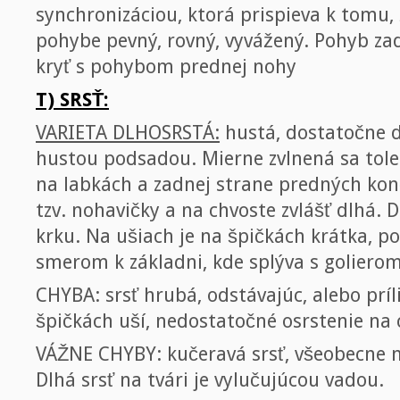
synchronizáciou, ktorá prispieva k tomu, 
pohybe pevný, rovný, vyvážený. Pohyb za
kryť s pohybom prednej nohy
T) SRSŤ:
VARIETA DLHOSRSTÁ:
hustá, dostatočne dl
hustou podsadou. Mierne zvlnená sa toler
na labkách a zadnej strane predných konč
tzv. nohavičky a na chvoste zvlášť dlhá. D
krku. Na ušiach je na špičkách krátka, p
smerom k základni, kde splýva s golierom
CHYBA: srsť hrubá, odstávajúc, alebo príli
špičkách uší, nedostatočné osrstenie na 
VÁŽNE CHYBY: kučeravá srsť, všeobecne n
Dlhá srsť na tvári je vylučujúcou vadou.