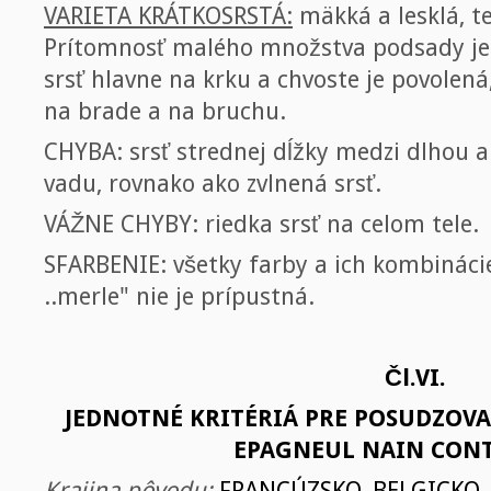
VARIETA KRÁTKOSRSTÁ:
mäkká a lesklá, te
Prítomnosť malého množstva podsady je 
srsť hlavne na krku a chvoste je povolená
na brade a na bruchu.
CHYBA: srsť strednej dĺžky medzi dlhou a
vadu, rovnako ako zvlnená srsť.
VÁŽNE CHYBY: riedka srsť na celom tele.
SFARBENIE: všetky farby a ich kombináci
..merle" nie je prípustná.
Čl.VI.
JEDNOTNÉ KRITÉRIÁ PRE POSUDZOV
EPAGNEUL NAIN CON
Krajina pôvodu:
FRANCÚZSKO, BELGICKO