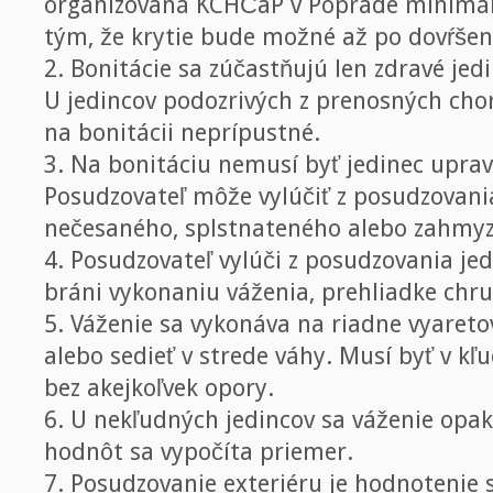
organizovaná KCHČaP v Poprade minimáln
tým, že krytie bude možné až po dovŕšen
2. Bonitácie sa zúčastňujú len zdravé jedi
U jedincov podozrivých z prenosných cho
na bonitácii neprípustné.
3. Na bonitáciu nemusí byť jedinec upra
Posudzovateľ môže vylúčiť z posudzovani
nečesaného, splstnateného alebo zahmy
4. Posudzovateľ vylúči z posudzovania je
bráni vykonaniu váženia, prehliadke chr
5. Váženie sa vykonáva na riadne vyareto
alebo sedieť v strede váhy. Musí byť v kľ
bez akejkoľvek opory.
6. U nekľudných jedincov sa váženie opak
hodnôt sa vypočíta priemer.
7. Posudzovanie exteriéru je hodnotenie 