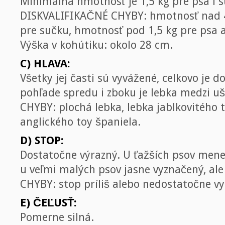
Minimálna hmotnosť je 1,5 kg pre psa i s
DISKVALIFIKAČNÉ CHYBY: hmotnosť nad 4,
pre sučku, hmotnosť pod 1,5 kg pre psa a
Výška v kohútiku: okolo 28 cm.
C) HLAVA:
Všetky jej časti sú vyvážené, celkovo je do
pohľade spredu i zboku je lebka medzi u
CHYBY: plochá lebka, lebka jablkovitého 
anglického toy španiela.
D) STOP:
Dostatočne výrazný. U ťažších psov menej 
u veľmi malých psov jasne vyznačený, ale
CHYBY: stop príliš alebo nedostatočne v
E) ČEĽUSŤ:
Pomerne silná.