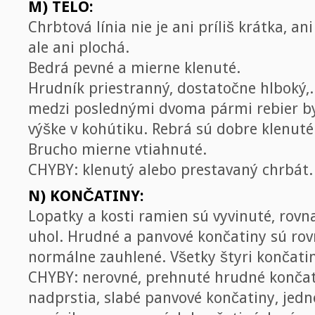
M) TELO:
Chrbtová línia nie je ani príliš krátka, an
ale ani plochá.
Bedrá pevné a mierne klenuté.
Hrudník priestranný, dostatočne hlboký
medzi poslednými dvoma pármi rebier by
výške v kohútiku. Rebrá sú dobre klenuté
Brucho mierne vtiahnuté.
CHYBY: klenutý alebo prestavaný chrbát.
N) KONČATINY:
Lopatky a kosti ramien sú vyvinuté, rovn
uhol. Hrudné a panvové končatiny sú rov
normálne zauhlené. Všetky štyri končati
CHYBY: nerovné, prehnuté hrudné končati
nadprstia, slabé panvové končatiny, jedn