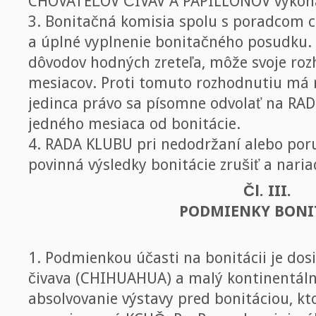
CHOVATEĽOV ČIVÁV A PAPILLONOV vykon
3. Bonitačná komisia spolu s poradcom 
a úplné vyplnenie bonitačného posudku. 
dôvodov hodných zreteľa, môže svoje rozh
mesiacov. Proti tomuto rozhodnutiu má 
jedinca právo sa písomne odvolať na RA
jedného mesiaca od bonitácie.
4. RADA KLUBU pri nedodržaní alebo poru
povinná výsledky bonitácie zrušiť a naria
Čl. III.
PODMIENKY BONI
1. Podmienkou účasti na bonitácii je dos
čivava (CHIHUAHUA) a malý kontinentáln
absolvovanie výstavy pred bonitáciou, kt