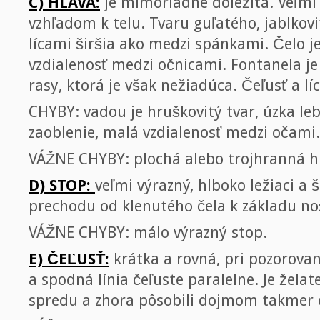
C) HLAVA:
je mimoriadne dôležitá. Veľmi
vzhľadom k telu. Tvaru guľatého, jablkovi
lícami širšia ako medzi spánkami. Čelo je
vzdialenosť medzi očnicami. Fontanela j
rasy, ktorá je však nežiadúca. Čeľusť a lí
CHYBY: vadou je hruškovitý tvar, úzka le
zaoblenie, malá vzdialenosť medzi očami.
VÁŽNE CHYBY: plochá alebo trojhranná h
D) STOP:
veľmi výrazný, hlboko ležiaci a 
prechodu od klenutého čela k základu no
VÁŽNE CHYBY: málo výrazný stop.
E) ČEĽUSŤ:
krátka a rovná, pri pozorovan
a spodná línia čeľuste paralelne. Je želate
spredu a zhora pôsobili dojmom takmer 