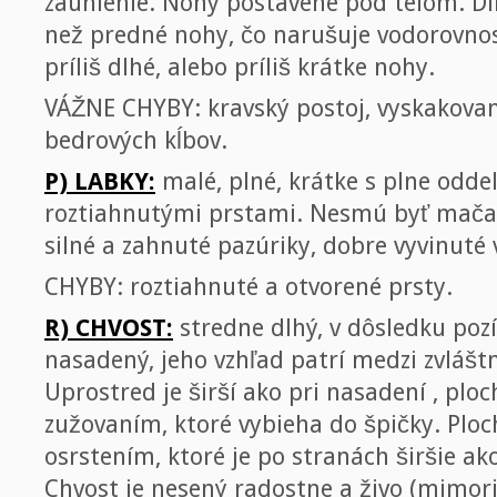
zauhlenie. Nohy postavené pod telom. Dlh
než predné nohy, čo narušuje vodorovnos
príliš dlhé, alebo príliš krátke nohy.
VÁŽNE CHYBY: kravský postoj, vyskakovani
bedrových kĺbov.
P) LABKY:
malé, plné, krátke s plne oddel
roztiahnutými prstami. Nesmú byť mačaci
silné a zahnuté pazúriky, dobre vyvinuté
CHYBY: roztiahnuté a otvorené prsty.
R) CHVOST:
stredne dlhý, v dôsledku poz
nasadený, jeho vzhľad patrí medzi zvláš
Uprostred je širší ako pri nasadení , plo
zužovaním, ktoré vybieha do špičky. Ploc
osrstením, ktoré je po stranách širšie ak
Chvost je nesený radostne a živo (mimori