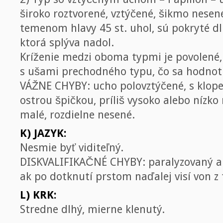
široko roztvorené, vztýčené, šikmo nesené,
temenom hlavy 45 st. uhol, sú pokryté d
ktorá splýva nadol.
Kríženie medzi oboma typmi je povolené, 
s ušami prechodného typu, čo sa hodnotí
VÁŽNE CHYBY: ucho polovztýčené, s klop
ostrou špičkou, príliš vysoko alebo nízk
malé, rozdielne nesené.
K) JAZYK:
Nesmie byť viditeľný.
DISKVALIFIKAČNÉ CHYBY: paralyzovaný aleb
ak po dotknutí prstom naďalej visí von z
L) KRK:
Stredne dlhý, mierne klenutý.