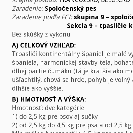
Zaradenie:
Spoločenský pes
Zaradenie podľa FCI:
skupina 9 – spolo
Sekcia 9 – tpasličie 
Bez skúšky z výkonu
A) CELKOVÝ VZHĽAD:
Trpasličí kontinentálny španiel je malé
španiela, harmonickej stavby tela, bohat
dlhej partie čumáku (tá je kratšia ako mo
ušľachtilý, chová sa hrdo, pohyb je volný 
dlhšie ako vyššie.
B) HMOTNOSŤ A VÝŠKA:
Hmotnosť: dve kategórie
1) do 2,5 kg pre psov aj sučky
2) od 2,5 kg do 4,5 kg pre psa a od 2,5 k