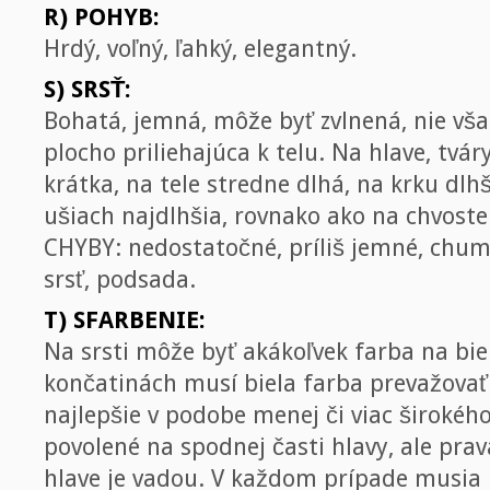
R) POHYB:
Hrdý, voľný, ľahký, elegantný.
S) SRSŤ:
Bohatá, jemná, môže byť zvlnená, nie vša
plocho priliehajúca k telu. Na hlave, tvá
krátka, na tele stredne dlhá, na krku dlh
ušiach najdlhšia, rovnako ako na chvoste
CHYBY: nedostatočné, príliš jemné, chum
srsť, podsada.
T) SFARBENIE:
Na srsti môže byť akákoľvek farba na bie
končatinách musí biela farba prevažovať.
najlepšie v podobe menej či viac širokého
povolené na spodnej časti hlavy, ale pra
hlave je vadou. V každom prípade musia