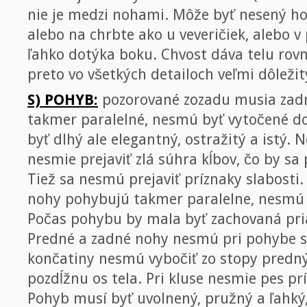
nie je medzi nohami. Môže byť nesený ho
alebo na chrbte ako u veveričiek, alebo v
ľahko dotýka boku. Chvost dáva telu rov
preto vo všetkých detailoch veľmi dôležit
S) POHYB:
pozorované zozadu musia zadn
takmer paralelné, nesmú byť vytočené d
byť dlhý ale elegantný, ostražitý a istý. 
nesmie prejaviť zlá súhra kĺbov, čo by sa
Tiež sa nesmú prejaviť príznaky slabosti
nohy pohybujú takmer paralelne, nesmú sa
Počas pohybu by mala byť zachovaná pria
Predné a zadné nohy nesmú pri pohybe st
končatiny nesmú vybočiť zo stopy predný
pozdĺžnu os tela. Pri kluse nesmie pes prí
Pohyb musí byť uvolnený, pružný a ľahký