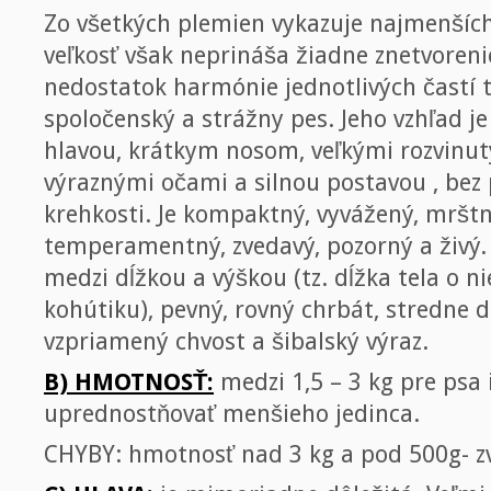
Zo všetkých plemien vykazuje najmenších
veľkosť však neprináša žiadne znetvoreni
nedostatok harmónie jednotlivých častí t
spoločenský a strážny pes. Jeho vzhľad je
hlavou, krátkym nosom, veľkými rozvin
výraznými očami a silnou postavou , bez 
krehkosti. Je kompaktný, vyvážený, mrštný
temperamentný, zvedavý, pozorný a živý.
medzi dĺžkou a výškou (tz. dĺžka tela o n
kohútiku), pevný, rovný chrbát, stredne d
vzpriamený chvost a šibalský výraz.
B) HMOTNOSŤ:
medzi 1,5 – 3 kg pre psa i
uprednostňovať menšieho jedinca.
CHYBY: hmotnosť nad 3 kg a pod 500g- zv.