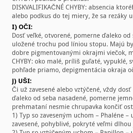
DISKVALIFIKAČNÉ CHYBY: absencia ktoréh
alebo podkus do tej miery, že sa rezáky 
I) OČI:
Dosť veľké, otvorené, pomerne ďaleko od 
uložené trochu pod líniou stopu. Majú by
dobre pigmentovanými okrajmi viečok, m
CHYBY: oko malé, príliš guľaté, vypuklé, s
pohľade priamo, depigmentácia okraja o
J) UŠI:
Či už zavesené alebo vztýčené, vždy dos
ďaleko od seba nasadené, pomerne jemné
prehmataní nesmie chrupavka končiť ost
1) Typ so zaveseným uchom – Phaléne – u
zavesené, pohyblivé, pokryté veľmi dlhou
2) Typ so vztýčeným uchom – Papillon – 