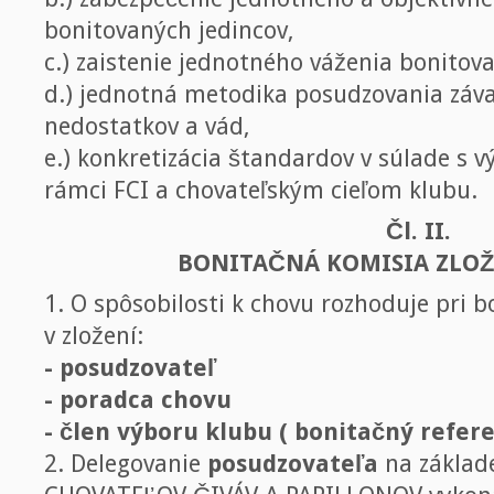
bonitovaných jedincov,
c.) zaistenie jednotného váženia bonitov
d.) jednotná metodika posudzovania záva
nedostatkov a vád,
e.) konkretizácia štandardov v súlade s 
rámci FCI a chovateľským cieľom klubu.
Čl. II.
BONITAČNÁ KOMISIA ZLOŽ
1. O spôsobilosti k chovu rozhoduje pri b
v zložení:
- posudzovateľ
- poradca chovu
- člen výboru klubu ( bonitačný refer
2. Delegovanie
posudzovateľa
na základ