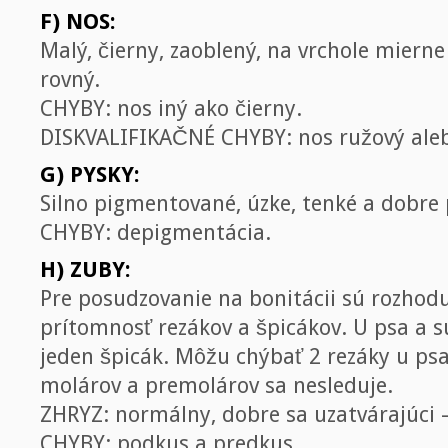
F) NOS:
Malý, čierny, zaoblený, na vrchole miern
rovný.
CHYBY: nos iný ako čierny.
DISKVALIFIKAČNÉ CHYBY: nos ružový aleb
G) PYSKY:
Silno pigmentované, úzke, tenké a dobre p
CHYBY: depigmentácia.
H) ZUBY:
Pre posudzovanie na bonitácii sú rozhodu
prítomnosť rezákov a špicákov. U psa a 
jeden špicák. Môžu chýbať 2 rezáky u psa
molárov a premolárov sa nesleduje.
ZHRYZ: normálny, dobre sa uzatvárajúci 
CHYBY: podkus a predkus.