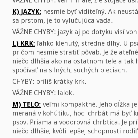
VÁŽNE CHYBY: veľmi malé, zle stojace uši
K) JAZYK:
nesmie byť viditeľný. Ak neustál
sa prstom, je to vylučujúca vada.
VÁŽNE CHYBY: jazyk aj po dotyku visí von
L) KRK:
ľahko klenutý, stredne dlhý. U ps
pričom nesmie stratiť pôvab. Je želateľné
niečo dlhšia ako na ostatnom tele a tak
spočívať na silných, suchých pleciach.
CHYBY: príliš krátky krk.
VÁŽNE CHYBY: lalok.
M) TELO:
veľmi kompaktné. Jeho dĺžka je
meraná v kohútiku, hoci chrbát má byť k
psov. Priama a vodorovná chrbtica. Je pr
niečo dlhšie, kvôli lepšej schopnosti rodiť