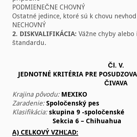
PODMIENEČNE CHOVNÝ
Ostatné jedince, ktoré sú k chovu nevho
NECHOVNÝ
2. DISKVALIFIKÁCIA:
Vážne chyby alebo i
štandardu.
Čl. V.
JEDNOTNÉ KRITÉRIA PRE POSUDZOV
ČIVAVA
Krajina pôvodu:
MEXIKO
Zaradenie:
Spoločenský pes
Klasifikácia:
skupina 9 -spoločenské
Sekcia 6 – Chihuahua
A) CELKOVÝ VZHĽAD: