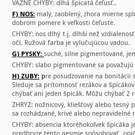
VÁŽNE CHYBY: dlhá špicatá čeľusť..
F) NOS:
malý, zaoblený, zhora mierne spl
dobrom pomere k veľkosti čeľuste.
CHYBY: nos dlhý t.j. dlhší než vzdialeno
očí. Ružová farba je vylučujúcou vadou.
G) PYSKY:
suché, silne pigmentované, je
CHYBY: slabo pigmentované sa považujú 
H) ZUBY:
p
re posudzovanie na bonitácii 
Sleduje sa prítomnosť rezákov a špicáko
chýbať ani jeden špicák. Môžu chýbať 2 r
ZHRYZ: nožnicový, kliešťový alebo tesný 
sa rozhádzané, krivé alebo nepravidelné 
CHYBY: absencia ktoréhokoľvek špicáka je
predhryze tento nesmie spôsobovať „opičí