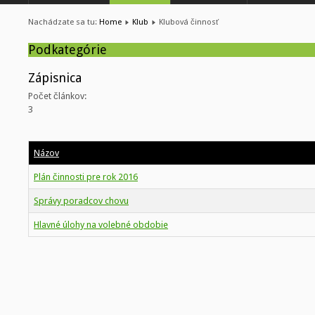
Nachádzate sa tu:
Home
Klub
Klubová činnosť
Podkategórie
Zápisnica
Počet článkov:
3
Názov
Plán činnosti pre rok 2016
Správy poradcov chovu
Hlavné úlohy na volebné obdobie