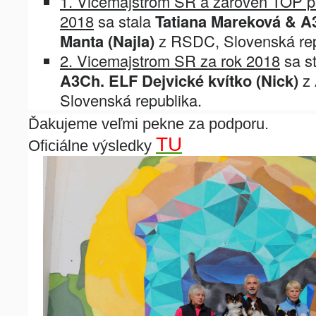
1. Vicemajstrom SR a zároveň TOP p
2018
sa stala
Tatiana Mareková & A
Manta (Najla)
z RSDC, Slovenská rep
2. Vicemajstrom SR za rok 2018
sa s
A3Ch. ELF Dejvické kvítko (Nick)
z 
Slovenská republika.
Ďakujeme veľmi pekne za podporu.
TU
Oficiálne výsledky