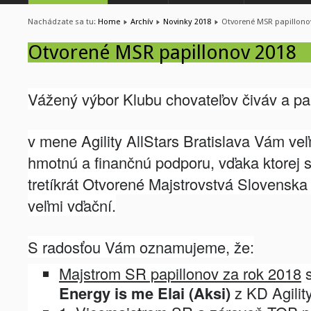
Nachádzate sa tu:
Home
Archív
Novinky 2018
Otvorené MSR papillono
Otvorené MSR papillonov 2018
Vážený výbor Klubu chovateľov čiváv a pap
v mene Agility AllStars Bratislava Vám v
hmotnú a finančnú podporu, vďaka ktorej 
tretíkrát Otvorené Majstrovstvá Slovensk
veľmi vďační.
S radosťou Vám oznamujeme, že:
Majstrom SR papillonov za rok 2018
s
Energy is me Elai (Aksi)
z KD Agility 